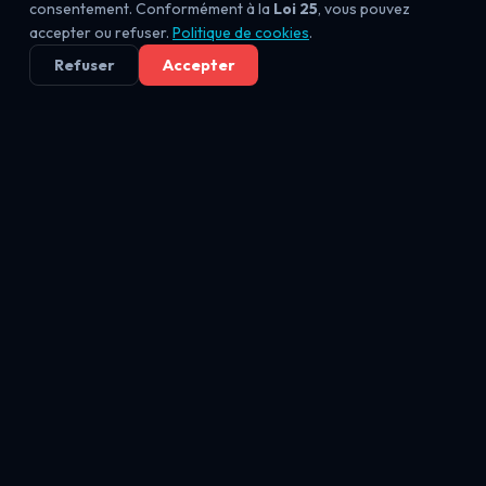
consentement. Conformément à la
Loi 25
, vous pouvez
accepter ou refuser.
Politique de cookies
.
Refuser
Accepter
SEQUR
.CA
Entreprise de cybersécurité au Québec. Audit,
formation, réponse aux incidents, IA confidentielle —
conforme Loi 25.
☎
(888) 418-4932
SANS FRAIS
✉
info@sequr.ca
📍
Au service du Québec et du Canada
◎
f
𝕏