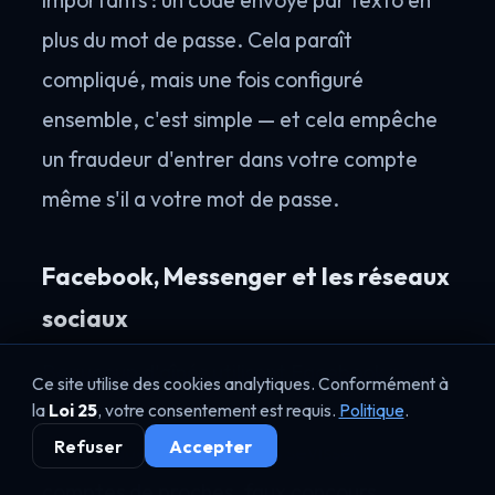
importants : un code envoyé par texto en
plus du mot de passe. Cela paraît
compliqué, mais une fois configuré
ensemble, c'est simple — et cela empêche
un fraudeur d'entrer dans votre compte
même s'il a votre mot de passe.
Facebook, Messenger et les réseaux
sociaux
Beaucoup d'aînés utilisent Facebook pour
Ce site utilise des cookies analytiques. Conformément à
garder le contact avec la famille — et c'est
la
Loi 25
, votre consentement est requis.
Politique
.
Refuser
Accepter
aussi là que des fraudeurs sévissent : faux
comptes de proches, faux concours,