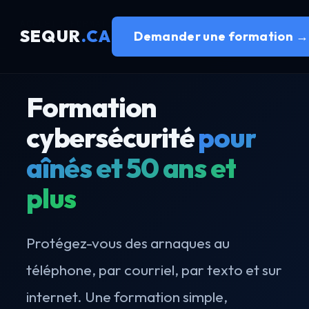
ACCUEIL
›
FORMATIONS
›
CYBERSÉCURITÉ POUR AÎNÉS
SEQUR
.CA
Demander une formation →
Formation
cybersécurité
pour
aînés et 50 ans et
plus
Protégez-vous des arnaques au
téléphone, par courriel, par texto et sur
internet. Une formation simple,