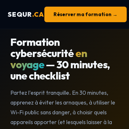
ACCUEIL
›
FORMATIONS
›
CYBERSÉCURITÉ EN VOYAGE
SEQUR
.CA
Réserver ma formation →
Formation
cybersécurité
en
voyage
— 30 minutes,
une checklist
Partez l'esprit tranquille. En 30 minutes,
apprenez à éviter les arnaques, à utiliser le
Wi-Fi public sans danger, à choisir quels
appareils apporter (et lesquels laisser à la