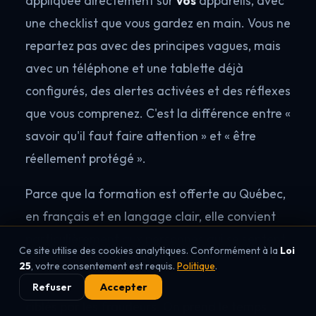
appliquée directement sur
vos
appareils, avec
une checklist que vous gardez en main. Vous ne
repartez pas avec des principes vagues, mais
avec un téléphone et une tablette déjà
configurés, des alertes activées et des réflexes
que vous comprenez. C'est la différence entre «
savoir qu'il faut faire attention » et « être
réellement protégé ».
Parce que la formation est offerte au Québec,
en français et en langage clair, elle convient
particulièrement aux personnes qui se sentent
Ce site utilise des cookies analytiques. Conformément à la
Loi
dépassées par la technologie — notamment
25
, votre consentement est requis.
Politique
.
les retraités et les snowbirds, souvent les plus
Refuser
Accepter
ciblés par les fraudeurs. On prend le temps